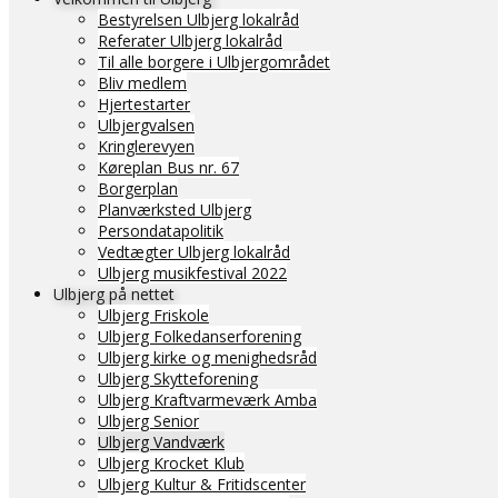
Bestyrelsen Ulbjerg lokalråd
Referater Ulbjerg lokalråd
Til alle borgere i Ulbjergområdet
Bliv medlem
Hjertestarter
Ulbjergvalsen
Kringlerevyen
Køreplan Bus nr. 67
Borgerplan
Planværksted Ulbjerg
Persondatapolitik
Vedtægter Ulbjerg lokalråd
Ulbjerg musikfestival 2022
Ulbjerg på nettet
Ulbjerg Friskole
Ulbjerg Folkedanserforening
Ulbjerg kirke og menighedsråd
Ulbjerg Skytteforening
Ulbjerg Kraftvarmeværk Amba
Ulbjerg Senior
Ulbjerg Vandværk
Ulbjerg Krocket Klub
Ulbjerg Kultur & Fritidscenter