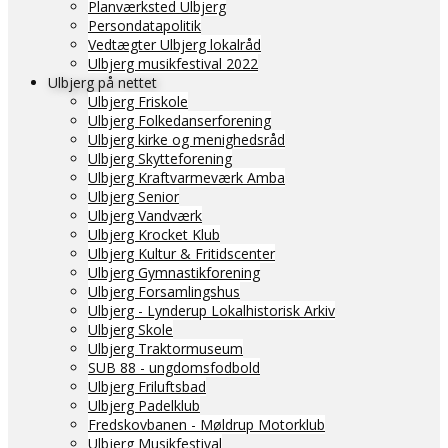
Planværksted Ulbjerg
Persondatapolitik
Vedtægter Ulbjerg lokalråd
Ulbjerg musikfestival 2022
Ulbjerg på nettet
Ulbjerg Friskole
Ulbjerg Folkedanserforening
Ulbjerg kirke og menighedsråd
Ulbjerg Skytteforening
Ulbjerg Kraftvarmeværk Amba
Ulbjerg Senior
Ulbjerg Vandværk
Ulbjerg Krocket Klub
Ulbjerg Kultur & Fritidscenter
Ulbjerg Gymnastikforening
Ulbjerg Forsamlingshus
Ulbjerg - Lynderup Lokalhistorisk Arkiv
Ulbjerg Skole
Ulbjerg Traktormuseum
SUB 88 - ungdomsfodbold
Ulbjerg Friluftsbad
Ulbjerg Padelklub
Fredskovbanen - Møldrup Motorklub
Ulbjerg Musikfestival