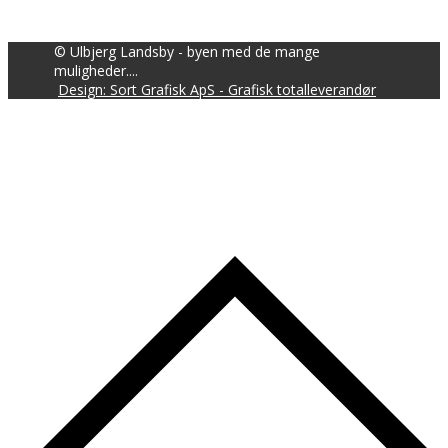
© Ulbjerg Landsby - byen med de mange
muligheder....
Design: Sort Grafisk ApS - Grafisk totalleverandør