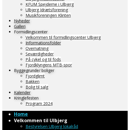
KFUM Spejderne i Ulbjerg
Ulbjerg Idrætsforening
Musikforeningen Klinten
Nyheder
Galleri
Formidlingscenter
Velkommen til formidlingscenter Ulbjerg
Informationsfolder
Overnatning
Seværdigheder
På cykel og til fods
Fjordklyngens MTB-spor
Byggegrunde/ boliger
Fjordglimt
Bakken
Bolig til salg
Kalender
Kringlefesten
Program 2024
Home
Velkommen til Ulbjerg
Bestyrelsen Ulbjerg lokalråd