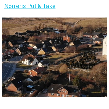
Nørreris Put & Take