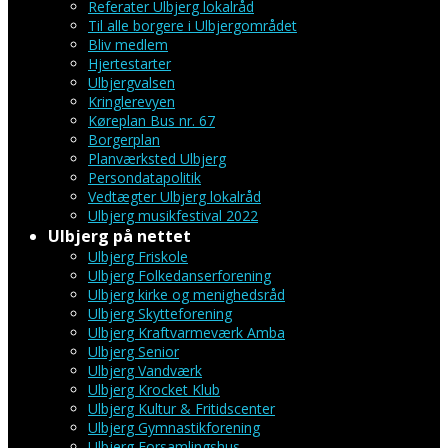
Referater Ulbjerg lokalråd
Til alle borgere i Ulbjergområdet
Bliv medlem
Hjertestarter
Ulbjergvalsen
Kringlerevyen
Køreplan Bus nr. 67
Borgerplan
Planværksted Ulbjerg
Persondatapolitik
Vedtægter Ulbjerg lokalråd
Ulbjerg musikfestival 2022
Ulbjerg på nettet
Ulbjerg Friskole
Ulbjerg Folkedanserforening
Ulbjerg kirke og menighedsråd
Ulbjerg Skytteforening
Ulbjerg Kraftvarmeværk Amba
Ulbjerg Senior
Ulbjerg Vandværk
Ulbjerg Krocket Klub
Ulbjerg Kultur & Fritidscenter
Ulbjerg Gymnastikforening
Ulbjerg Forsamlingshus