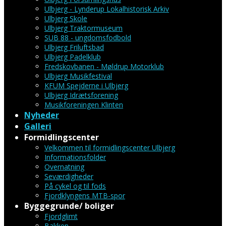
Ulbjerg - Lynderup Lokalhistorisk Arkiv
Ulbjerg Skole
Ulbjerg Traktormuseum
SUB 88 - ungdomsfodbold
Ulbjerg Friluftsbad
Ulbjerg Padelklub
Fredskovbanen - Møldrup Motorklub
Ulbjerg Musikfestival
KFUM Spejderne i Ulbjerg
Ulbjerg Idrætsforening
Musikforeningen Klinten
Nyheder
Galleri
Formidlingscenter
Velkommen til formidlingscenter Ulbjerg
Informationsfolder
Overnatning
Seværdigheder
På cykel og til fods
Fjordklyngens MTB-spor
Byggegrunde/ boliger
Fjordglimt
Bakken