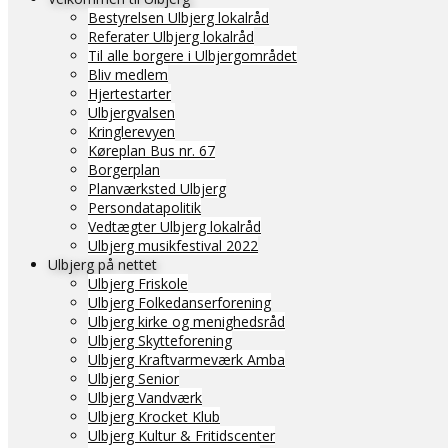
Bestyrelsen Ulbjerg lokalråd
Referater Ulbjerg lokalråd
Til alle borgere i Ulbjergområdet
Bliv medlem
Hjertestarter
Ulbjergvalsen
Kringlerevyen
Køreplan Bus nr. 67
Borgerplan
Planværksted Ulbjerg
Persondatapolitik
Vedtægter Ulbjerg lokalråd
Ulbjerg musikfestival 2022
Ulbjerg på nettet
Ulbjerg Friskole
Ulbjerg Folkedanserforening
Ulbjerg kirke og menighedsråd
Ulbjerg Skytteforening
Ulbjerg Kraftvarmeværk Amba
Ulbjerg Senior
Ulbjerg Vandværk
Ulbjerg Krocket Klub
Ulbjerg Kultur & Fritidscenter