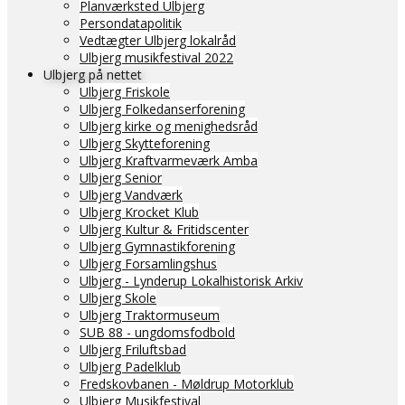
Planværksted Ulbjerg
Persondatapolitik
Vedtægter Ulbjerg lokalråd
Ulbjerg musikfestival 2022
Ulbjerg på nettet
Ulbjerg Friskole
Ulbjerg Folkedanserforening
Ulbjerg kirke og menighedsråd
Ulbjerg Skytteforening
Ulbjerg Kraftvarmeværk Amba
Ulbjerg Senior
Ulbjerg Vandværk
Ulbjerg Krocket Klub
Ulbjerg Kultur & Fritidscenter
Ulbjerg Gymnastikforening
Ulbjerg Forsamlingshus
Ulbjerg - Lynderup Lokalhistorisk Arkiv
Ulbjerg Skole
Ulbjerg Traktormuseum
SUB 88 - ungdomsfodbold
Ulbjerg Friluftsbad
Ulbjerg Padelklub
Fredskovbanen - Møldrup Motorklub
Ulbjerg Musikfestival