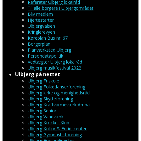
Referater Ulbjerg lokalråd
Til alle borgere i Ulbjergområdet
Bliv medlem
Hjertestarter
Ulbjergvalsen
Kringlerevyen
Køreplan Bus nr. 67
Borgerplan
Planværksted Ulbjerg
Persondatapolitik
Vedtægter Ulbjerg lokalråd
Ulbjerg musikfestival 2022
Ulbjerg på nettet
Ulbjerg Friskole
Ulbjerg Folkedanserforening
Ulbjerg kirke og menighedsråd
Ulbjerg Skytteforening
Ulbjerg Kraftvarmeværk Amba
Ulbjerg Senior
Ulbjerg Vandværk
Ulbjerg Krocket Klub
Ulbjerg Kultur & Fritidscenter
Ulbjerg Gymnastikforening
Ulbjerg Forsamlingshus