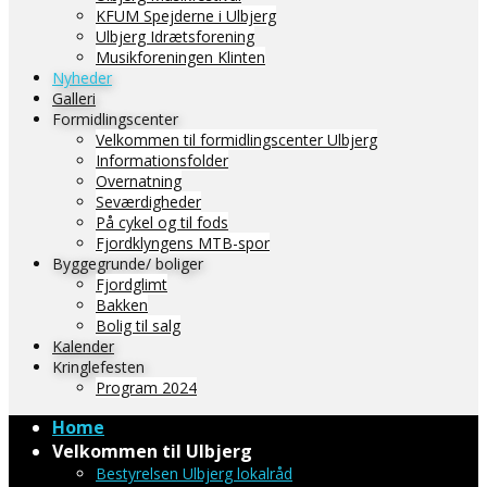
KFUM Spejderne i Ulbjerg
Ulbjerg Idrætsforening
Musikforeningen Klinten
Nyheder
Galleri
Formidlingscenter
Velkommen til formidlingscenter Ulbjerg
Informationsfolder
Overnatning
Seværdigheder
På cykel og til fods
Fjordklyngens MTB-spor
Byggegrunde/ boliger
Fjordglimt
Bakken
Bolig til salg
Kalender
Kringlefesten
Program 2024
Home
Velkommen til Ulbjerg
Bestyrelsen Ulbjerg lokalråd