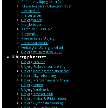
Referater Ulbjerg lokalråd
Til alle borgere i Ulbjergområdet
Bliv medlem
Hjertestarter
Ulbjergvalsen
Kringlerevyen
Køreplan Bus nr. 67
Borgerplan
Planværksted Ulbjerg
Persondatapolitik
Vedtægter Ulbjerg lokalråd
Ulbjerg musikfestival 2022
Ulbjerg på nettet
Ulbjerg Friskole
Ulbjerg Folkedanserforening
Ulbjerg kirke og menighedsråd
Ulbjerg Skytteforening
Ulbjerg Kraftvarmeværk Amba
Ulbjerg Senior
Ulbjerg Vandværk
Ulbjerg Krocket Klub
Ulbjerg Kultur & Fritidscenter
Ulbjerg Gymnastikforening
Ulbjerg Forsamlingshus