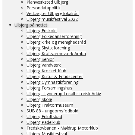
Planværksted Ulbjerg
Persondatapolitik
Vedtægter Ulbjerg lokalråd
Ulbjerg musikfestival 2022
Ulbjerg på nettet
Ulbjerg Friskole
Ulbjerg Folkedanserforening
Ulbjerg kirke og menighedsråd
Ulbjerg Skytteforening
Ulbjerg Kraftvarmeværk Amba
Ulbjerg Senior
Ulbjerg Vandværk
Ulbjerg Krocket Klub
Ulbjerg Kultur & Fritidscenter
Ulbjerg Gymnastikforening
Ulbjerg Forsamlingshus
Ulbjerg - Lynderup Lokalhistorisk Arkiv
Ulbjerg Skole
Ulbjerg Traktormuseum
SUB 88 - ungdomsfodbold
Ulbjerg Friluftsbad
Ulbjerg Padelklub
Fredskovbanen - Møldrup Motorklub
Ulbjerg Musikfestival