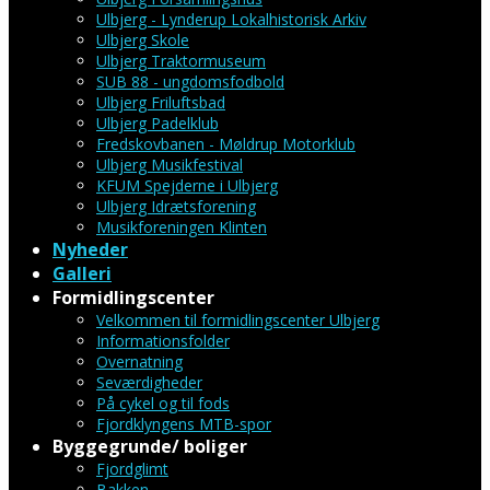
Ulbjerg - Lynderup Lokalhistorisk Arkiv
Ulbjerg Skole
Ulbjerg Traktormuseum
SUB 88 - ungdomsfodbold
Ulbjerg Friluftsbad
Ulbjerg Padelklub
Fredskovbanen - Møldrup Motorklub
Ulbjerg Musikfestival
KFUM Spejderne i Ulbjerg
Ulbjerg Idrætsforening
Musikforeningen Klinten
Nyheder
Galleri
Formidlingscenter
Velkommen til formidlingscenter Ulbjerg
Informationsfolder
Overnatning
Seværdigheder
På cykel og til fods
Fjordklyngens MTB-spor
Byggegrunde/ boliger
Fjordglimt
Bakken