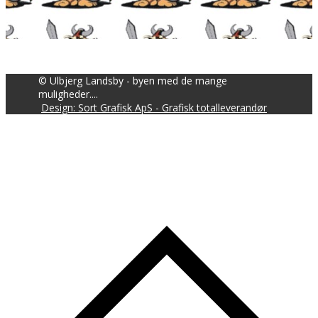
© Ulbjerg Landsby - byen med de mange
muligheder....
Design: Sort Grafisk ApS - Grafisk totalleverandør