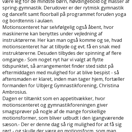
være leg for de mindste børn, høvdingebold og masser af
spring-gymnastik. Derudover er der rytmisk gymnastik
og dancefit samt floorball på programmet foruden yoga
og bordtennis i aulaen.
Motionscenteret har selvfølgelig også åbent, hvor
maskinerne kan benyttes under vejledning af
instruktørerne. Her kan man også komme og se, hvad
motionscenteret har at tilbyde og evt. få en snak med
instruktørerne. Desuden tilbydes der spinning af flere
omgange.- Som noget nyt har vi valgt at flytte
tidspunktet, så arrangementet finder sted sidst på
eftermiddagen med mulighed for at blive bespist - så
aftensmaden er klaret, inden man tager hjem, fortæller
formanden for Ulbjerg Gymnastikforening, Christina
Ambrosius.
Dagen er tiltænkt som en appetitvækker, hvor
motionscenteret og gymnastikforeningen giver
smagsprøver på nogle af de mange forskellige
motionsformer, som bliver udbudt i den igangværende
sæson.- Der er denne dag så rig mulighed for at få sig
rørt - og skulle der være en motionsform, som man