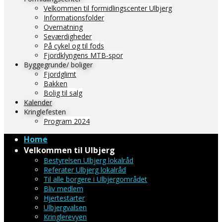
Velkommen til formidlingscenter Ulbjerg
Informationsfolder
Overnatning
Seværdigheder
På cykel og til fods
Fjordklyngens MTB-spor
Byggegrunde/ boliger
Fjordglimt
Bakken
Bolig til salg
Kalender
Kringlefesten
Program 2024
Home
Velkommen til Ulbjerg
Bestyrelsen Ulbjerg lokalråd
Referater Ulbjerg lokalråd
Til alle borgere i Ulbjergområdet
Bliv medlem
Hjertestarter
Ulbjergvalsen
Kringlerevyen