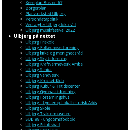
Køreplan Bus nr. 67
Borgerplan
Planværksted Ulbjerg
Persondatapolitik
Vedtægter Ulbjerg lokalråd
Ulbjerg musikfestival 2022
Ulbjerg på nettet
Ulbjerg Friskole
Ulbjerg Folkedanserforening
Ulbjerg kirke og menighedsråd
Ulbjerg Skytteforening
Ulbjerg Kraftvarmeværk Amba
Ulbjerg Senior
Ulbjerg Vandværk
Ulbjerg Krocket Klub
Ulbjerg Kultur & Fritidscenter
Ulbjerg Gymnastikforening
Ulbjerg Forsamlingshus
Ulbjerg - Lynderup Lokalhistorisk Arkiv
Ulbjerg Skole
Ulbjerg Traktormuseum
SUB 88 - ungdomsfodbold
Ulbjerg Friluftsbad