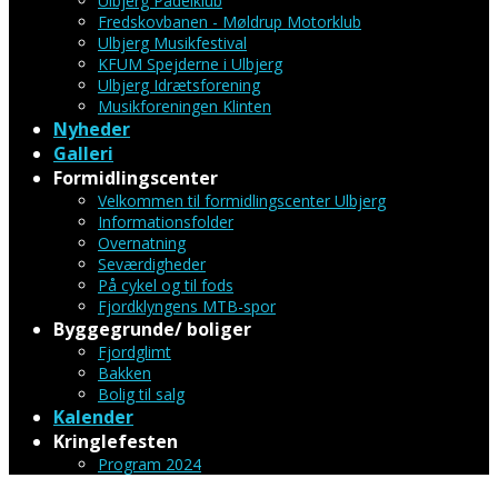
Ulbjerg Padelklub
Fredskovbanen - Møldrup Motorklub
Ulbjerg Musikfestival
KFUM Spejderne i Ulbjerg
Ulbjerg Idrætsforening
Musikforeningen Klinten
Nyheder
Galleri
Formidlingscenter
Velkommen til formidlingscenter Ulbjerg
Informationsfolder
Overnatning
Seværdigheder
På cykel og til fods
Fjordklyngens MTB-spor
Byggegrunde/ boliger
Fjordglimt
Bakken
Bolig til salg
Kalender
Kringlefesten
Program 2024