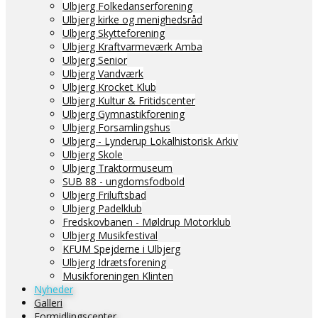
Ulbjerg Folkedanserforening
Ulbjerg kirke og menighedsråd
Ulbjerg Skytteforening
Ulbjerg Kraftvarmeværk Amba
Ulbjerg Senior
Ulbjerg Vandværk
Ulbjerg Krocket Klub
Ulbjerg Kultur & Fritidscenter
Ulbjerg Gymnastikforening
Ulbjerg Forsamlingshus
Ulbjerg - Lynderup Lokalhistorisk Arkiv
Ulbjerg Skole
Ulbjerg Traktormuseum
SUB 88 - ungdomsfodbold
Ulbjerg Friluftsbad
Ulbjerg Padelklub
Fredskovbanen - Møldrup Motorklub
Ulbjerg Musikfestival
KFUM Spejderne i Ulbjerg
Ulbjerg Idrætsforening
Musikforeningen Klinten
Nyheder
Galleri
Formidlingscenter