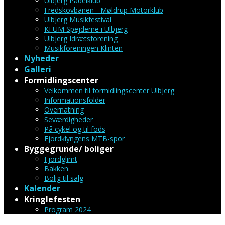
Ulbjerg Padelklub
Fredskovbanen - Møldrup Motorklub
Ulbjerg Musikfestival
KFUM Spejderne i Ulbjerg
Ulbjerg Idrætsforening
Musikforeningen Klinten
Nyheder
Galleri
Formidlingscenter
Velkommen til formidlingscenter Ulbjerg
Informationsfolder
Overnatning
Seværdigheder
På cykel og til fods
Fjordklyngens MTB-spor
Byggegrunde/ boliger
Fjordglimt
Bakken
Bolig til salg
Kalender
Kringlefesten
Program 2024