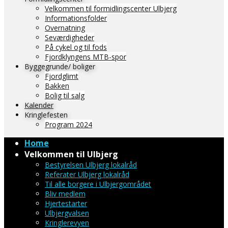
Velkommen til formidlingscenter Ulbjerg
Informationsfolder
Overnatning
Seværdigheder
På cykel og til fods
Fjordklyngens MTB-spor
Byggegrunde/ boliger
Fjordglimt
Bakken
Bolig til salg
Kalender
Kringlefesten
Program 2024
Home
Velkommen til Ulbjerg
Bestyrelsen Ulbjerg lokalråd
Referater Ulbjerg lokalråd
Til alle borgere i Ulbjergområdet
Bliv medlem
Hjertestarter
Ulbjergvalsen
Kringlerevyen