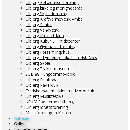
Ulbjerg Folkedanserforening
Ulbjerg kirke og menighedsråd
Ulbjerg Skytteforening
Ulbjerg Kraftvarmeværk Amba
Ulbjerg Senior
Ulbjerg Vandværk
Ulbjerg Krocket Klub
Ulbjerg Kultur & Fritidscenter
Ulbjerg Gymnastikforening
Ulbjerg Forsamlingshus
Ulbjerg - Lynderup Lokalhistorisk Arkiv
Ulbjerg Skole
Ulbjerg Traktormuseum
SUB 88 - ungdomsfodbold
Ulbjerg Friluftsbad
Ulbjerg Padelklub
Fredskovbanen - Møldrup Motorklub
Ulbjerg Musikfestival
KFUM Spejderne i Ulbjerg
Ulbjerg Idrætsforening
Musikforeningen Klinten
Nyheder
Galleri
Formidlingscenter