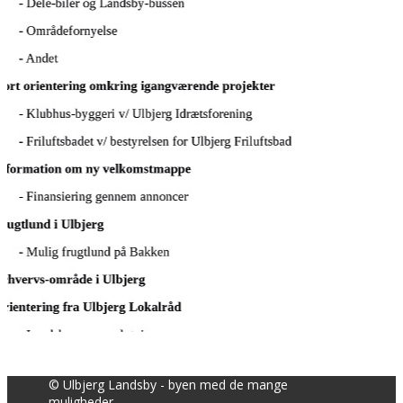
© Ulbjerg Landsby - byen med de mange
muligheder....