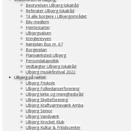
Bestyrelsen Ulbjerg lokalråd
Referater Ulbjerg lokalråd
Til alle borgere i Ulbjergområdet
Bliv medlem
Hjertestarter
Ulbjergvalsen
Kringlerevyen
Køreplan Bus nr. 67
Borgerplan
Planværksted Ulbjerg
Persondatapolitik
Vedtægter Ulbjerg lokalråd
Ulbjerg musikfestival 2022
Ulbjerg på nettet
Ulbjerg Friskole
Ulbjerg Folkedanserforening
Ulbjerg kirke og menighedsråd
Ulbjerg Skytteforening
Ulbjerg Kraftvarmeværk Amba
Ulbjerg Senior
Ulbjerg Vandværk
Ulbjerg Krocket Klub
Ulbjerg Kultur & Fritidscenter