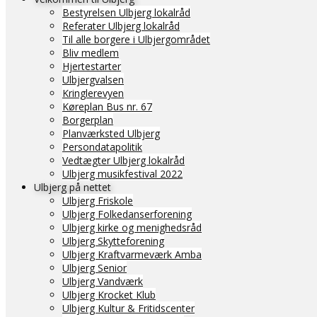
Bestyrelsen Ulbjerg lokalråd
Referater Ulbjerg lokalråd
Til alle borgere i Ulbjergområdet
Bliv medlem
Hjertestarter
Ulbjergvalsen
Kringlerevyen
Køreplan Bus nr. 67
Borgerplan
Planværksted Ulbjerg
Persondatapolitik
Vedtægter Ulbjerg lokalråd
Ulbjerg musikfestival 2022
Ulbjerg på nettet
Ulbjerg Friskole
Ulbjerg Folkedanserforening
Ulbjerg kirke og menighedsråd
Ulbjerg Skytteforening
Ulbjerg Kraftvarmeværk Amba
Ulbjerg Senior
Ulbjerg Vandværk
Ulbjerg Krocket Klub
Ulbjerg Kultur & Fritidscenter