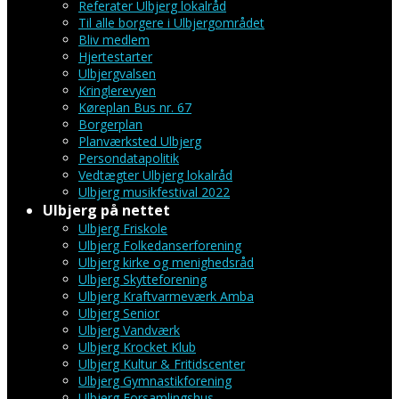
Referater Ulbjerg lokalråd
Til alle borgere i Ulbjergområdet
Bliv medlem
Hjertestarter
Ulbjergvalsen
Kringlerevyen
Køreplan Bus nr. 67
Borgerplan
Planværksted Ulbjerg
Persondatapolitik
Vedtægter Ulbjerg lokalråd
Ulbjerg musikfestival 2022
Ulbjerg på nettet
Ulbjerg Friskole
Ulbjerg Folkedanserforening
Ulbjerg kirke og menighedsråd
Ulbjerg Skytteforening
Ulbjerg Kraftvarmeværk Amba
Ulbjerg Senior
Ulbjerg Vandværk
Ulbjerg Krocket Klub
Ulbjerg Kultur & Fritidscenter
Ulbjerg Gymnastikforening
Ulbjerg Forsamlingshus