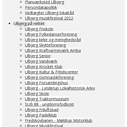
Planværksted Ulbjerg
Persondatapolitik
Vedtægter Ulbjerg lokalråd
Ulbjerg musikfestival 2022
Ulbjerg på nettet
Ulbjerg Friskole
Ulbjerg Folkedanserforening
Ulbjerg kirke og menighedsråd
Ulbjerg Skytteforening
Ulbjerg Kraftvarmeværk Amba
Ulbjerg Senior
Ulbjerg Vandværk
Ulbjerg Krocket Klub
Ulbjerg Kultur & Fritidscenter
Ulbjerg Gymnastikforening
Ulbjerg Forsamlingshus
Ulbjerg - Lynderup Lokalhistorisk Arkiv
Ulbjerg Skole
Ulbjerg Traktormuseum
SUB 88 - ungdomsfodbold
Ulbjerg Friluftsbad
Ulbjerg Padelklub
Fredskovbanen - Møldrup Motorklub
Ulbjerg Musikfestival