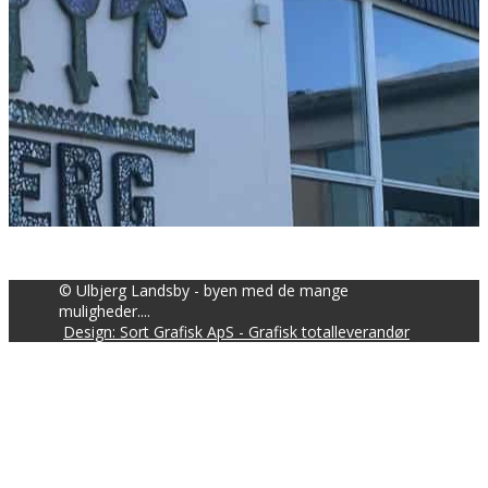
© Ulbjerg Landsby - byen med de mange
muligheder....
Design: Sort Grafisk ApS - Grafisk totalleverandør