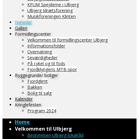
KFUM Spejderne i Ulbjerg
Ulbjerg Idrætsforening
Musikforeningen Klinten
Nyheder
Galleri
Formidlingscenter
Velkommen til formidlingscenter Ulbjerg
Informationsfolder
Overnatning
Seværdigheder
På cykel og til fods
Fjordklyngens MTB-spor
Byggegrunde/ boliger
Fjordglimt
Bakken
Bolig til salg
Kalender
Kringlefesten
Program 2024
Home
Velkommen til Ulbjerg
Bestyrelsen Ulbjerg lokalråd