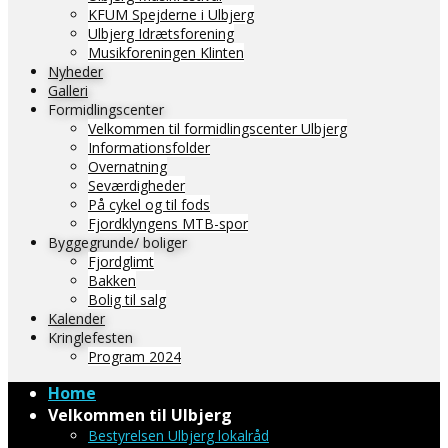
KFUM Spejderne i Ulbjerg
Ulbjerg Idrætsforening
Musikforeningen Klinten
Nyheder
Galleri
Formidlingscenter
Velkommen til formidlingscenter Ulbjerg
Informationsfolder
Overnatning
Seværdigheder
På cykel og til fods
Fjordklyngens MTB-spor
Byggegrunde/ boliger
Fjordglimt
Bakken
Bolig til salg
Kalender
Kringlefesten
Program 2024
Home
Velkommen til Ulbjerg
Bestyrelsen Ulbjerg lokalråd