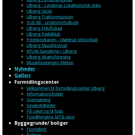
Ulbjerg - Lynderup Lokalhistorisk Arkiv
Ulbjerg Skole
Ulbjerg Traktormuseum
SUB 88 - ungdomsfodbold
Ulbjerg Friluftsbad
Ulbjerg Padelklub
Fredskovbanen - Møldrup Motorklub
Ulbjerg Musikfestival
KFUM Spejderne i Ulbjerg
Ulbjerg Idrætsforening
Musikforeningen Klinten
Nyheder
Galleri
Formidlingscenter
Velkommen til formidlingscenter Ulbjerg
Informationsfolder
Overnatning
Seværdigheder
På cykel og til fods
Fjordklyngens MTB-spor
Byggegrunde/ boliger
Fjordglimt
Bakken