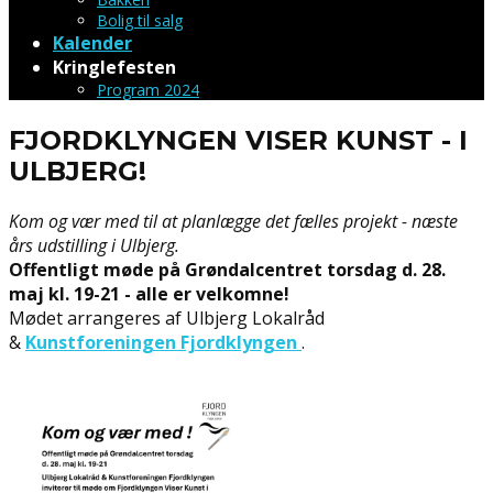
Bolig til salg
Kalender
Kringlefesten
Program 2024
FJORDKLYNGEN VISER KUNST - I
ULBJERG!
Kom og vær med til at planlægge det fælles projekt - næste
års udstilling i Ulbjerg.
Offentligt møde på Grøndalcentret torsdag d. 28.
maj kl. 19-21 - alle er velkomne!
Mødet arrangeres af Ulbjerg Lokalråd
&
Kunstforeningen Fjordklyngen
.