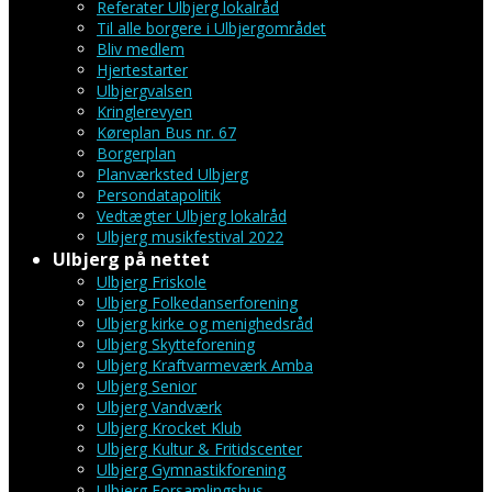
Referater Ulbjerg lokalråd
Til alle borgere i Ulbjergområdet
Bliv medlem
Hjertestarter
Ulbjergvalsen
Kringlerevyen
Køreplan Bus nr. 67
Borgerplan
Planværksted Ulbjerg
Persondatapolitik
Vedtægter Ulbjerg lokalråd
Ulbjerg musikfestival 2022
Ulbjerg på nettet
Ulbjerg Friskole
Ulbjerg Folkedanserforening
Ulbjerg kirke og menighedsråd
Ulbjerg Skytteforening
Ulbjerg Kraftvarmeværk Amba
Ulbjerg Senior
Ulbjerg Vandværk
Ulbjerg Krocket Klub
Ulbjerg Kultur & Fritidscenter
Ulbjerg Gymnastikforening
Ulbjerg Forsamlingshus