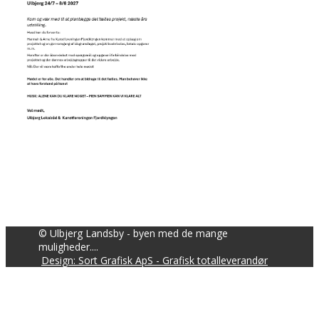
© Ulbjerg Landsby - byen med de mange
muligheder....
Design: Sort Grafisk ApS - Grafisk totalleverandør