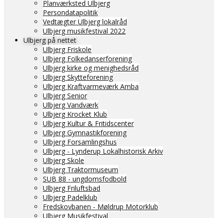
Planværksted Ulbjerg
Persondatapolitik
Vedtægter Ulbjerg lokalråd
Ulbjerg musikfestival 2022
Ulbjerg på nettet
Ulbjerg Friskole
Ulbjerg Folkedanserforening
Ulbjerg kirke og menighedsråd
Ulbjerg Skytteforening
Ulbjerg Kraftvarmeværk Amba
Ulbjerg Senior
Ulbjerg Vandværk
Ulbjerg Krocket Klub
Ulbjerg Kultur & Fritidscenter
Ulbjerg Gymnastikforening
Ulbjerg Forsamlingshus
Ulbjerg - Lynderup Lokalhistorisk Arkiv
Ulbjerg Skole
Ulbjerg Traktormuseum
SUB 88 - ungdomsfodbold
Ulbjerg Friluftsbad
Ulbjerg Padelklub
Fredskovbanen - Møldrup Motorklub
Ulbjerg Musikfestival